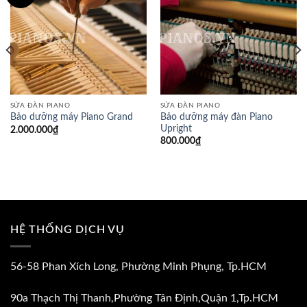
SỬA ĐÀN PIANO
SỬA ĐÀN PIANO
Bảo dưỡng máy đàn Piano
Bảo dưỡng máy Piano Grand
Upright
2.000.000
₫
800.000
₫
HỆ THỐNG DỊCH VỤ
56-58 Phan Xích Long, Phường Minh Phụng, Tp.HCM
90a Thạch Thị Thanh,Phường Tân Định,Quận 1,Tp.HCM