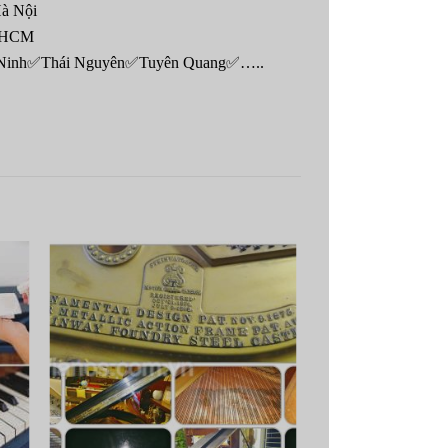
à Nội
p HCM
c Ninh✅Thái Nguyên✅Tuyên Quang✅…..