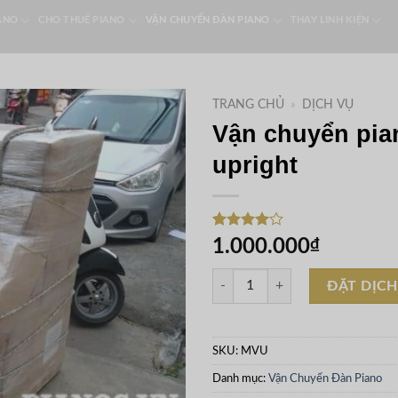
ANO
CHO THUÊ PIANO
VẬN CHUYỂN ĐÀN PIANO
THAY LINH KIỆN
TRANG CHỦ
»
DỊCH VỤ
Vận chuyển pia
upright
4.00
1
trên
1.000.000
₫
5 dựa
trên
đánh
Vận chuyển piano upright số lượn
giá
ĐẶT DỊCH
SKU:
MVU
Danh mục:
Vận Chuyển Đàn Piano