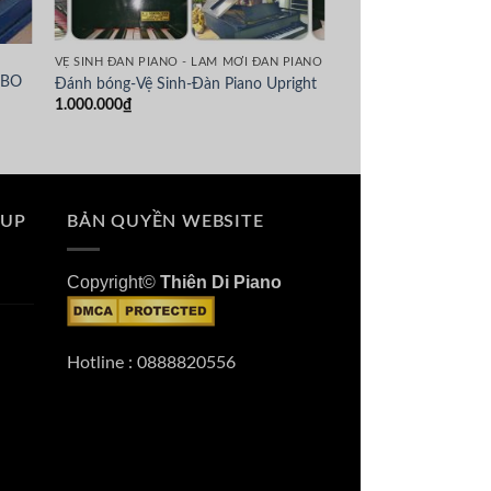
VỆ SINH ĐÀN PIANO - LÀM MỚI ĐÀN PIANO
MBO
Đánh bóng-Vệ Sinh-Đàn Piano Upright
1.000.000
₫
.
OUP
BẢN QUYỀN WEBSITE
Copyright©
Thiên Di Piano
Hotline : 0888820556