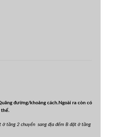
+ Quãng đường/khoảng cách.Ngoài ra còn có
 thể.
ặt ở tầng 2 chuyển sang địa đểm B đặt ở tầng