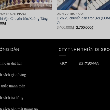
CHUYỂN ĐÀN PIANO
DỊCH VỤ TRỌN GÓI
Dịch vụ chuyển đàn trọn gói (CO
hí Vận Chuyển Lên/Xuống Tầng
7)
000
₫
Giá
Giá
3.400.000
₫
2.700.000
₫
gốc
hiện
là:
tại
3.400.000₫.
là:
2.700.000₫
ỚNG DẪN
CTY TNHH THIÊN DI GR
g dẫn đặt lịch
MST
0317359983
h sách giao hàng
 thức thanh toán
h sách trả hàng
h sách bảo mật thông tin