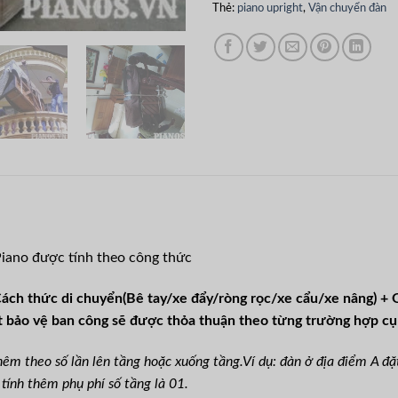
Thẻ:
piano upright
,
Vận chuyển đàn
Piano được tính theo công thức
Cách thức di chuyển(Bê tay/xe đẩy/ròng rọc/xe cẩu/xe nâng) 
ắt bảo vệ ban công sẽ được thỏa thuận theo từng trường hợp cụ
hêm theo số lần lên tầng hoặc xuống tầng.Ví dụ: đàn ở địa điểm A đ
ính thêm phụ phí số tầng là 01.