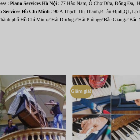
ess
:
Piano Services Hà Nội
: 77 Hào Nam, Ô Chợ Dừa, Đống Đa, H
o Services Hồ Chí Minh
: 90 A Thạch Thị Thanh,P.Tân Định,Q1,T.
i✅Thành phố Hồ Chí Minh✅Hải Dương✅Hải Phòng✅Bắc Giang✅Bắ
Giảm giá!