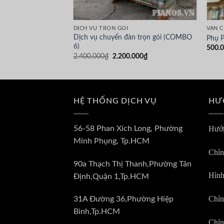
DỊCH VỤ TRỌN GÓI
VẬN 
Dịch vụ chuyển đàn trọn gói (COMBO
ight
Phụ P
6)
500.
Giá
Giá
2.400.000
₫
2.200.000
₫
gốc
hiện
là:
tại
2.400.000₫.
là:
2.200.000₫.
HỆ THỐNG DỊCH VỤ
HƯ
56-58 Phan Xích Long, Phường
Hướn
Minh Phụng, Tp.HCM
Chín
90a Thạch Thị Thanh,Phường Tân
Hình
Định,Quận 1,Tp.HCM
Chín
31A Đường 36,Phường Hiệp
Bình,Tp.HCM
Chín