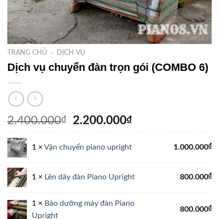
TRANG CHỦ
»
DỊCH VỤ
Dịch vụ chuyển đàn trọn gói (COMBO 6)
Giá
Giá
2.400.000
₫
2.200.000
₫
gốc
hiện
là:
tại
₫
1 ×
Vận chuyển piano upright
1.000.000
2.400.000₫.
là:
2.200.000₫.
₫
1 ×
Lên dây đàn Piano Upright
800.000
1 ×
Bảo dưỡng máy đàn Piano
₫
800.000
Upright