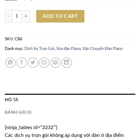
Dịch vụ chuyển đàn trọn gói (COMBO 6) số lượng
ADD TO CART
SKU:
CB6
Danh mục:
Dịch Vụ Trọn Gói
,
Sửa đàn Piano
,
Vận Chuyển Đàn Piano
MÔ TẢ
ĐÁNH GIÁ (0)
[ninja_tables id=”2232″]
Các dịch vụ trọn gói không áp dụng với đàn ở địa điểm