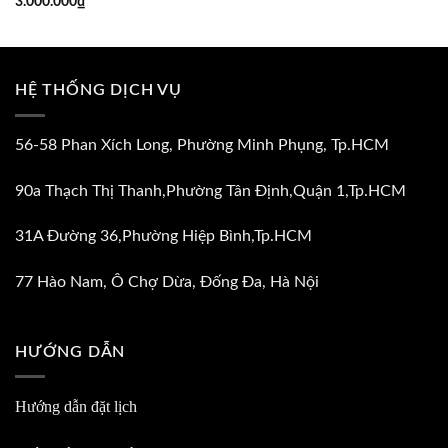
3.000.000
₫
0₫.
HỆ THỐNG DỊCH VỤ
56-58 Phan Xích Long, Phường Minh Phụng, Tp.HCM
90a Thạch Thị Thanh,Phường Tân Định,Quận 1,Tp.HCM
31A Đường 36,Phường Hiệp Bình,Tp.HCM
77 Hào Nam, Ô Chợ Dừa, Đống Đa, Hà Nội
HƯỚNG DẪN
Hướng dẫn đặt lịch