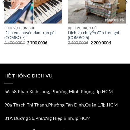
DỊCH VỤ TRỌN GÓI
DỊCH VỤ TRỌN GÓI
Dịch vụ chuyển đàn trọn gói
Dịch vụ chuyển đàn trọn gói
(COMBO 7)
(COMBO 6)
Giá
Giá
Giá
Giá
3.400.000
₫
2.700.000
₫
2.400.000
₫
2.200.000
₫
gốc
hiện
gốc
hiện
là:
tại
là:
tại
3.400.000₫.
là:
2.400.000₫.
là:
2.700.000₫.
2.200.000
HỆ THỐNG DỊCH VỤ
56-58 Phan Xích Long, Phường Minh Phụng, Tp.HCM
90a Thạch Thị Thanh,Phường Tân Định,Quận 1,Tp.HCM
31A Đường 36,Phường Hiệp Bình,Tp.HCM