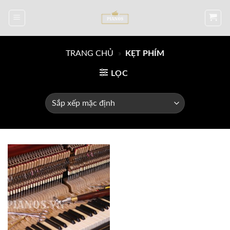
Skip
to
content
TRANG CHỦ
»
KẸT PHÍM
LỌC