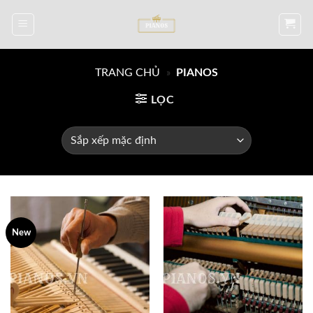
Skip
to
content
TRANG CHỦ
»
PIANOS
LỌC
New