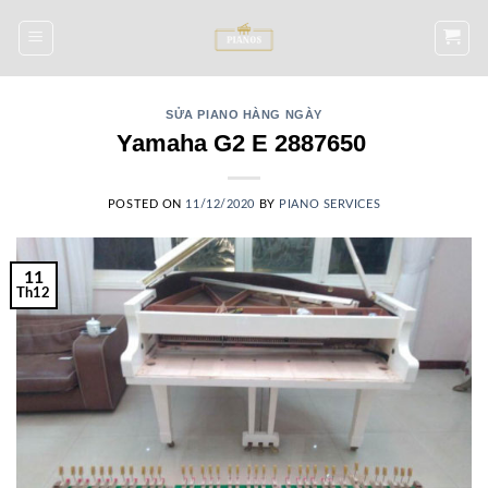
Skip
to
content
SỬA PIANO HÀNG NGÀY
Yamaha G2 E 2887650
POSTED ON
11/12/2020
BY
PIANO SERVICES
11
Th12